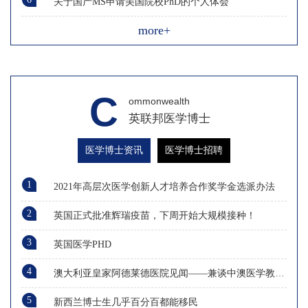
关于国产MS申请美国院校PhD的个人体会
more+
C
ommonwealth
英联邦医学博士
医学博士资讯
医学博士招聘
1
2021年高层次医学创新人才培养合作奖学金选派办法
2
英国正式批准辉瑞疫苗，下周开始大规模接种！
3
英国医学PHD
4
澳大利亚皇家阿德莱德医院见闻——兼谈中澳医学教育的差异
5
新西兰博士生几乎百分百都能移民